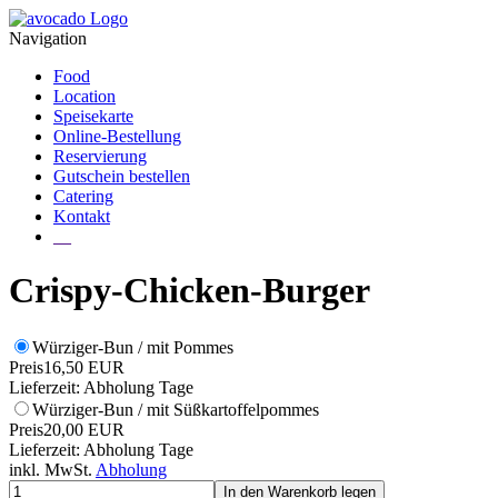
Navigation
Food
Location
Speisekarte
Online-Bestellung
Reservierung
Gutschein bestellen
Catering
Kontakt
__
Crispy-Chicken-Burger
Würziger-Bun / mit Pommes
Preis
16,50 EUR
Lieferzeit: Abholung Tage
Würziger-Bun / mit Süßkartoffelpommes
Preis
20,00 EUR
Lieferzeit: Abholung Tage
inkl. MwSt.
Abholung
In den Warenkorb legen